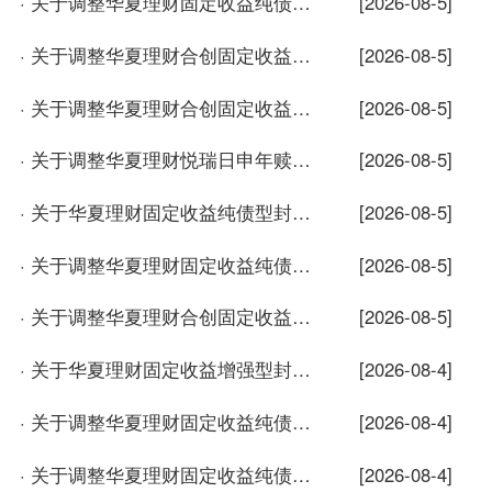
· 关于调整华夏理财固定收益纯债型日日开理财产品39号业绩比较基准的公告20260806
[2026-08-5]
· 关于调整华夏理财合创固定收益类最短持有60天理财产品2号业绩比较基准的公告20260806
[2026-08-5]
· 关于调整华夏理财合创固定收益类最短持有60天理财产品1号业绩比较基准的公告20260806
[2026-08-5]
· 关于调整华夏理财悦瑞日申年赎理财产品1号业绩比较基准的公告20260806
[2026-08-5]
· 关于华夏理财固定收益纯债型封闭式理财产品468号开展费率优惠的公告20260806
[2026-08-5]
· 关于调整华夏理财固定收益纯债最短持有180天理财产品C款业绩比较基准的公告20260806
[2026-08-5]
· 关于调整华夏理财合创固定收益类最短持有60天理财产品3号业绩比较基准的公告20260806
[2026-08-5]
· 关于华夏理财固定收益增强型封闭式理财产品484号开展费率优惠的公告20260805
[2026-08-4]
· 关于调整华夏理财固定收益纯债型日日开理财产品5号业绩比较基准的公告20260805
[2026-08-4]
· 关于调整华夏理财固定收益纯债型日日开理财产品38号业绩比较基准的公告20260805
[2026-08-4]